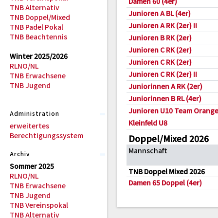
Damen 60 (4er)
TNB Alternativ
Junioren A BL (4er)
TNB Doppel/Mixed
Junioren A RK (2er) II
TNB Padel Pokal
TNB Beachtennis
Junioren B RK (2er)
Junioren C RK (2er)
Winter 2025/2026
Junioren C RK (2er)
RLNO/NL
Junioren C RK (2er) II
TNB Erwachsene
TNB Jugend
Juniorinnen A RK (2er)
Juniorinnen B RL (4er)
Junioren U10 Team Orang
Administration
Kleinfeld U8
erweitertes
Berechtigungssystem
Doppel/Mixed 2026
Mannschaft
Archiv
Sommer 2025
TNB Doppel Mixed 2026
RLNO/NL
Damen 65 Doppel (4er)
TNB Erwachsene
TNB Jugend
TNB Vereinspokal
TNB Alternativ