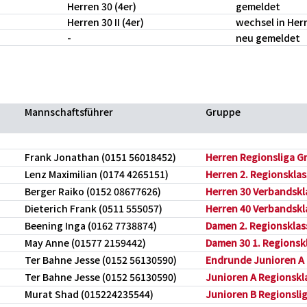
Herren 30 (4er)
gemeldet
Herren 30 II (4er)
wechsel in Herr
-
neu gemeldet
Mannschaftsführer
Gruppe
Frank Jonathan (0151 56018452)
Herren Regionsliga Gr
Lenz Maximilian (0174 4265151)
Herren 2. Regionsklas
Berger Raiko (0152 08677626)
Herren 30 Verbandskla
Dieterich Frank (0511 555057)
Herren 40 Verbandskla
Beening Inga (0162 7738874)
Damen 2. Regionsklass
May Anne (01577 2159442)
Damen 30 1. Regionskl
Ter Bahne Jesse (0152 56130590)
Endrunde Junioren A 
Ter Bahne Jesse (0152 56130590)
Junioren A Regionskla
Murat Shad (015224235544)
Junioren B Regionsliga