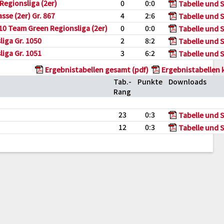
Regionsliga (2er)
0
0:0
Tabelle und S
sse (2er) Gr. 867
4
2:6
Tabelle und S
0 Team Green Regionsliga (2er)
0
0:0
Tabelle und S
iga Gr. 1050
2
8:2
Tabelle und S
iga Gr. 1051
3
6:2
Tabelle und S
Ergebnistabellen gesamt (pdf)
Ergebnistabellen 
Tab.-
Punkte
Downloads
Rang
23
0:3
Tabelle und S
12
0:3
Tabelle und S