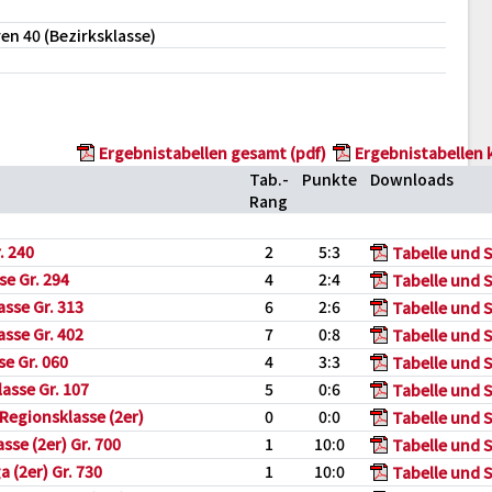
en 40 (Bezirksklasse)
Ergebnistabellen gesamt (pdf)
Ergebnistabellen 
Tab.-
Punkte
Downloads
Rang
. 240
2
5:3
Tabelle und S
se Gr. 294
4
2:4
Tabelle und S
sse Gr. 313
6
2:6
Tabelle und S
sse Gr. 402
7
0:8
Tabelle und S
e Gr. 060
4
3:3
Tabelle und S
asse Gr. 107
5
0:6
Tabelle und S
Regionsklasse (2er)
0
0:0
Tabelle und S
sse (2er) Gr. 700
1
10:0
Tabelle und S
 (2er) Gr. 730
1
10:0
Tabelle und S