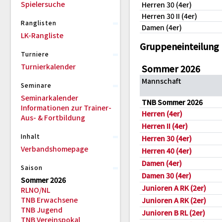
Spielersuche
Herren 30 (4er)
Herren 30 II (4er)
Ranglisten
Damen (4er)
LK-Rangliste
Gruppeneinteilung
Turniere
Turnierkalender
Sommer 2026
Mannschaft
Seminare
Seminarkalender
TNB Sommer 2026
Informationen zur Trainer-
Herren (4er)
Aus- & Fortbildung
Herren II (4er)
Inhalt
Herren 30 (4er)
Verbandshomepage
Herren 40 (4er)
Damen (4er)
Saison
Damen 30 (4er)
Sommer 2026
Junioren A RK (2er)
RLNO/NL
TNB Erwachsene
Junioren A RK (2er)
TNB Jugend
Junioren B RL (2er)
TNB Vereinspokal