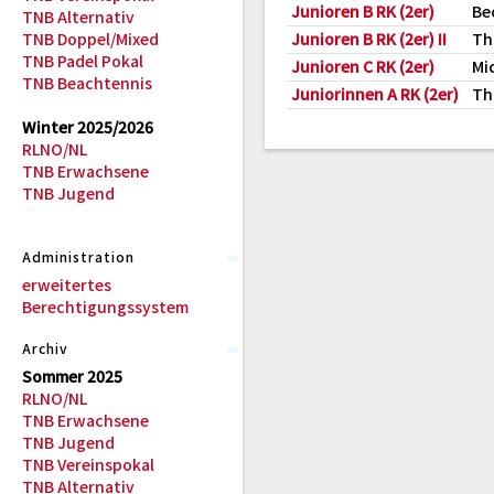
Junioren B RK (2er)
Be
TNB Alternativ
TNB Doppel/Mixed
Junioren B RK (2er) II
Th
TNB Padel Pokal
Junioren C RK (2er)
Mi
TNB Beachtennis
Juniorinnen A RK (2er)
Th
Winter 2025/2026
RLNO/NL
TNB Erwachsene
TNB Jugend
Administration
erweitertes
Berechtigungssystem
Archiv
Sommer 2025
RLNO/NL
TNB Erwachsene
TNB Jugend
TNB Vereinspokal
TNB Alternativ