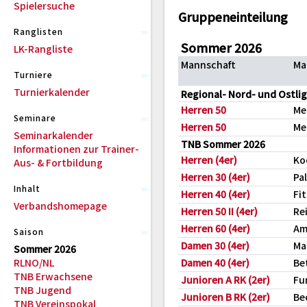
Spielersuche
Gruppeneinteilung
Ranglisten
Sommer 2026
LK-Rangliste
Mannschaft
Ma
Turniere
Turnierkalender
Regional- Nord- und Ostli
Herren 50
Me
Seminare
Herren 50
Me
Seminarkalender
TNB Sommer 2026
Informationen zur Trainer-
Herren (4er)
Ko
Aus- & Fortbildung
Herren 30 (4er)
Pa
Inhalt
Herren 40 (4er)
Fi
Verbandshomepage
Herren 50 II (4er)
Re
Herren 60 (4er)
Am
Saison
Damen 30 (4er)
Ma
Sommer 2026
RLNO/NL
Damen 40 (4er)
Be
TNB Erwachsene
Junioren A RK (2er)
Fu
TNB Jugend
Junioren B RK (2er)
Be
TNB Vereinspokal