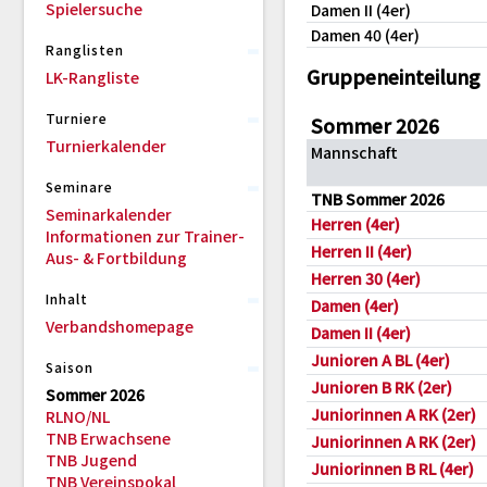
Spielersuche
Damen II (4er)
Damen 40 (4er)
Ranglisten
Gruppeneinteilung
LK-Rangliste
Turniere
Sommer 2026
Turnierkalender
Mannschaft
Seminare
TNB Sommer 2026
Seminarkalender
Herren (4er)
Informationen zur Trainer-
Herren II (4er)
Aus- & Fortbildung
Herren 30 (4er)
Inhalt
Damen (4er)
Verbandshomepage
Damen II (4er)
Junioren A BL (4er)
Saison
Junioren B RK (2er)
Sommer 2026
Juniorinnen A RK (2er)
RLNO/NL
TNB Erwachsene
Juniorinnen A RK (2er)
TNB Jugend
Juniorinnen B RL (4er)
TNB Vereinspokal