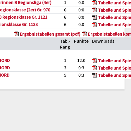
innen B Regionsliga (4er)
1
0:0
Tabelle und Spie
egionsklasse (2er) Gr. 970
6
0:0
Tabelle und Spie
 Regionsklasse Gr. 1121
6
0:0
Tabelle und Spie
gionsklasse Gr. 1138
6
0:0
Tabelle und Spie
Ergebnistabellen gesamt (pdf)
Ergebnistabellen kom
Tab.-
Punkte
Downloads
Rang
 NORD
1
12:0
Tabelle und Spie
 NORD
3
0:3
Tabelle und Spie
 NORD
5
0:3
Tabelle und Spie