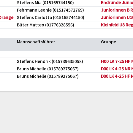
Steffens Mia (015165744150)
Endrunde Junior
I
Fehrmann Leonie (015174572769)
Juniorinnen B R
Orange
Steffens Carlotta (015165744150)
Juniorinnen U10
Büter Matteo (01776328556)
Kleinfeld U8 Re
Mannschaftsführer
Gruppe
0
Steffens Hendrik (015739635058)
H00 LK 7-25 HF
Bruns Michelle (015789275067)
D00 LK 4-25 NR
Bruns Michelle (015789275067)
D00 LK 4-25 HF