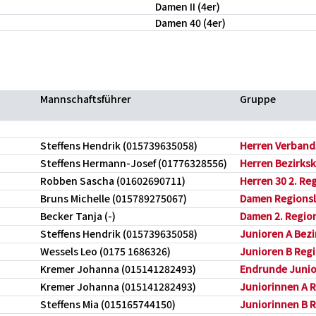
Damen II (4er)
Damen 40 (4er)
Mannschaftsführer
Gruppe
Steffens Hendrik (015739635058)
Herren Verbands
Steffens Hermann-Josef (01776328556)
Herren Bezirksk
Robben Sascha (01602690711)
Herren 30 2. Re
Bruns Michelle (015789275067)
Damen Regionsli
Becker Tanja (-)
Damen 2. Region
Steffens Hendrik (015739635058)
Junioren A Bezir
Wessels Leo (0175 1686326)
Junioren B Regi
Kremer Johanna (015141282493)
Endrunde Junior
Kremer Johanna (015141282493)
Juniorinnen A R
Steffens Mia (015165744150)
Juniorinnen B Re