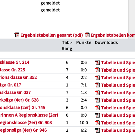
gemeldet
gemeldet
Ergebnistabellen gesamt (pdf)
Ergebnistabellen kom
Tab.-
Punkte
Downloads
Rang
klasse Gr. 214
6
0:6
Tabelle und Spie
lasse Gr. 225
7
0:0
Tabelle und Spie
gionsklasse Gr. 352
4
2:2
Tabelle und Spie
ga Gr. 017
1
7:1
Tabelle und Spie
sklasse Gr. 037
7
1:3
Tabelle und Spie
ksliga (4er) Gr. 628
3
2:4
Tabelle und Spie
onsklasse (2er) Gr. 745
6
0:0
Tabelle und Spie
innen A Regionsklasse (2er)
0
0:0
Tabelle und Spie
egionsklasse (2er) Gr. 908
1
10:0
Tabelle und Spie
gionsliga (4er) Gr. 946
2
6:2
Tabelle und Spie