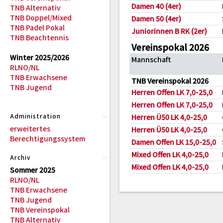
Damen 40 (4er)
TNB Alternativ
TNB Doppel/Mixed
Damen 50 (4er)
TNB Padel Pokal
Juniorinnen B RK (2er)
TNB Beachtennis
Vereinspokal 2026
Winter 2025/2026
Mannschaft
RLNO/NL
TNB Erwachsene
TNB Vereinspokal 2026
TNB Jugend
Herren Offen LK 7,0-25,0
Herren Offen LK 7,0-25,0
Administration
Herren Ü50 LK 4,0-25,0
erweitertes
Herren Ü50 LK 4,0-25,0
Berechtigungssystem
Damen Offen LK 15,0-25,0
Mixed Offen LK 4,0-25,0
Archiv
Mixed Offen LK 4,0-25,0
Sommer 2025
RLNO/NL
TNB Erwachsene
TNB Jugend
TNB Vereinspokal
TNB Alternativ